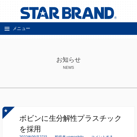
メニュー
コ
ン
テ
ン
ツ
お知らせ
へ
ス
NEWS
キ
ッ
プ
ボビンに生分解性プラスチック
を採用